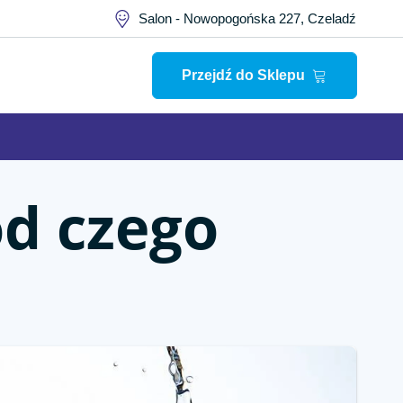
Salon - Nowopogońska 227, Czeladź
Przejdź do Sklepu
od czego