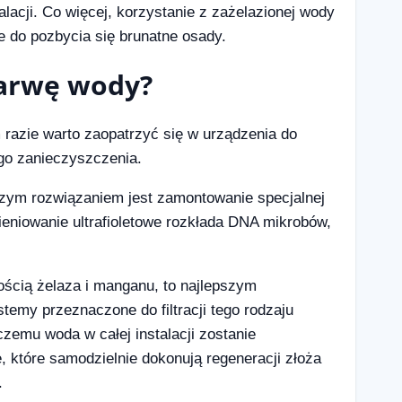
lacji. Co więcej, korzystanie z zażelazionej wody
e do pozbycia się brunatne osady.
barwę wody?
azie warto zaopatrzyć się w urządzenia do
ego zanieczyszczenia.
ym rozwiązaniem jest zamontowanie specjalnej
niowanie ultrafioletowe rozkłada DNA mikrobów,
tością żelaza i manganu, to najlepszym
emy przeznaczone do filtracji tego rodzaju
zemu woda w całej instalacji zostanie
które samodzielnie dokonują regeneracji złoża
.