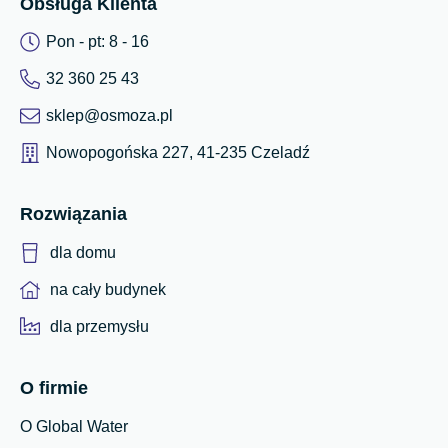
Obsługa Klienta
Pon - pt: 8 - 16
32 360 25 43
sklep@osmoza.pl
Nowopogońska 227, 41-235 Czeladź
Rozwiązania
dla domu
na cały budynek
dla przemysłu
O firmie
O Global Water